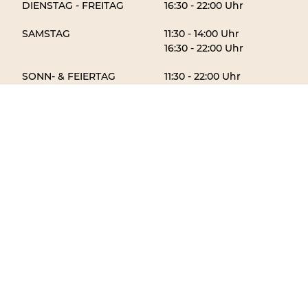
DIENSTAG - FREITAG
16:30 - 22:00 Uhr
SAMSTAG
11:30 - 14:00 Uhr
16:30 - 22:00 Uhr
SONN- & FEIERTAG
11:30 - 22:00 Uhr
MONTAG
Ruhetag
KONTAKT
0179 316 71 30
09321 / 927 13 99
info@hot-chilli-mainstockheim.de
Albertshöfer Straße 14
97320 Mainstockheim
Direkt am Sportplatz